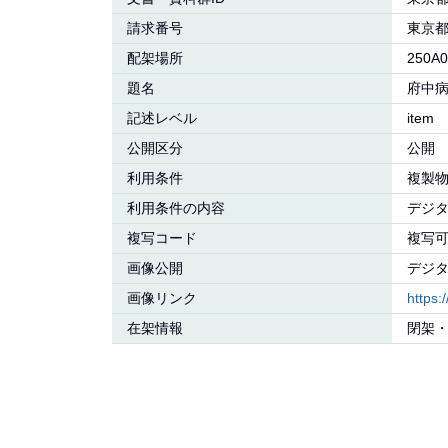
請求番号
東京
配架場所
250A0
題名
府中
記述レベル
item
公開区分
公開
利用条件
複製
利用条件の内容
デジ
複写コード
複写
画像公開
デジ
画像リンク
https
在架情報
閉架