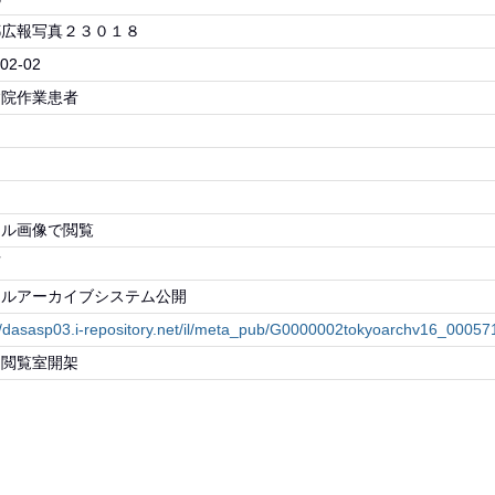
都広報写真２３０１８
02-02
病院作業患者
物
タル画像で閲覧
可
タルアーカイブシステム公開
://dasasp03.i-repository.net/il/meta_pub/G0000002tokyoarchv16_0005
・閲覧室開架