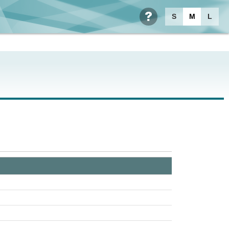
S
M
L
ヘルプ