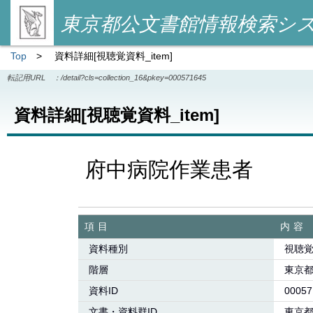
東京都公文書館情報検索シ
Top
>
資料詳細[視聴覚資料_item]
転記用URL ：
/detail?cls=collection_16&pkey=000571645
資料詳細[視聴覚資料_item]
府中病院作業患者
項目
内容
資料種別
視聴覚
階層
東京
資料ID
00057
文書・資料群ID
東京