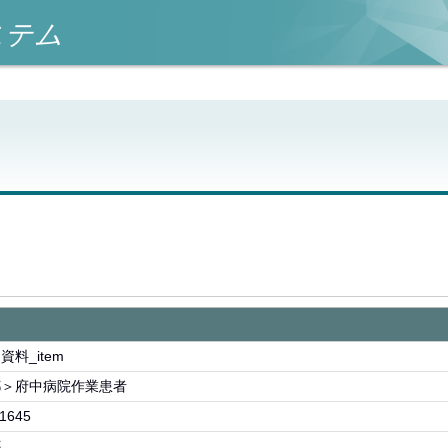
ステム
資料_item
都＞府中病院作業患者
1645
都