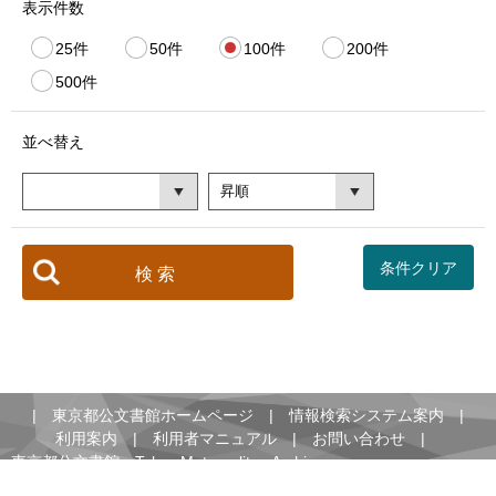
表示件数
25件
50件
100件
200件
500件
並べ替え
|
東京都公文書館ホームページ
|
情報検索システム案内
|
利用案内
|
利用者マニュアル
|
お問い合わせ
|
東京都公文書館 Tokyo Metropolitan Archives
〒185-0024 東京都国分寺市泉町2-2-21