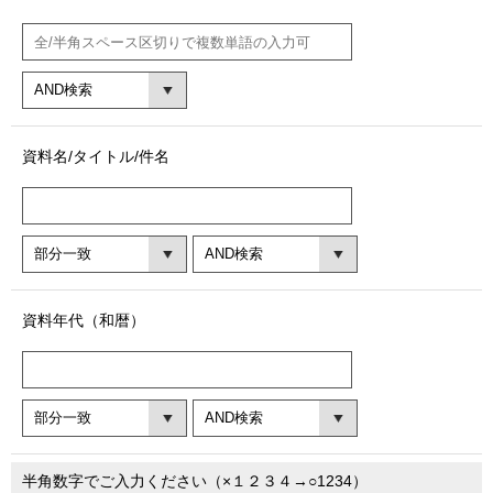
資料名/タイトル/件名
資料年代（和暦）
半角数字でご入力ください（×１２３４→○1234）