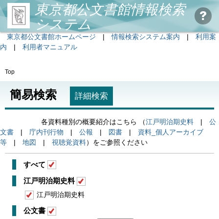
東京都公文書館情報検索
システム
東京都公文書館ホームページ
|
情報検索システム案内
|
利用案
内
|
利用者マニュアル
Top
簡易検索
詳細検索
各資料種別の概要紹介はこちら （
江戸明治期史料
|
公
文書
|
庁内刊行物
|
公報
|
図書
|
資料_個人アーカイブ
等
|
地図
|
視聴覚資料
）をご参照ください
すべて
江戸明治期史料
江戸明治期史料
公文書