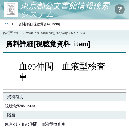
東京都公文書館情報検索
システム
Top
>
資料詳細[視聴覚資料_item]
転記用URL ：
/detail?cls=collection_16&pkey=000571633
資料詳細[視聴覚資料_item]
血の仲間 血液型検査
車
資料種別
視聴覚資料_item
階層
東京都＞血の仲間 血液型検査車