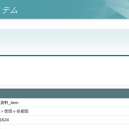
ステム
資料_item
都＞世田ヶ谷産院
1624
都