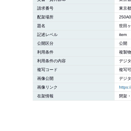
請求番号
東京
配架場所
250A0
題名
世田
記述レベル
item
公開区分
公開
利用条件
複製
利用条件の内容
デジ
複写コード
複写
画像公開
デジ
画像リンク
https
在架情報
閉架