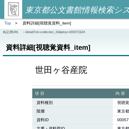
東京都公文書館情報検索シ
Top
>
資料詳細[視聴覚資料_item]
転記用URL ：
/detail?cls=collection_16&pkey=000571624
資料詳細[視聴覚資料_item]
世田ヶ谷産院
項目
内容
資料種別
視聴覚
階層
東京
資料ID
00057
文書・資料群ID
東京