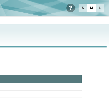
S
M
L
ヘルプ