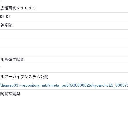
都広報写真２１８１３
02-02
ヶ谷産院
物
タル画像で閲覧
可
タルアーカイブシステム公開
://dasasp03.i-repository.net/il/meta_pub/G0000002tokyoarchv16_0005
・閲覧室開架