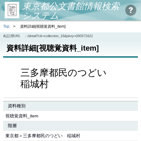
東京都公文書館情報検索
システム
Top
>
資料詳細[視聴覚資料_item]
転記用URL ：
/detail?cls=collection_16&pkey=000571621
資料詳細[視聴覚資料_item]
三多摩都民のつどい
稲城村
資料種別
視聴覚資料_item
階層
東京都＞三多摩都民のつどい 稲城村