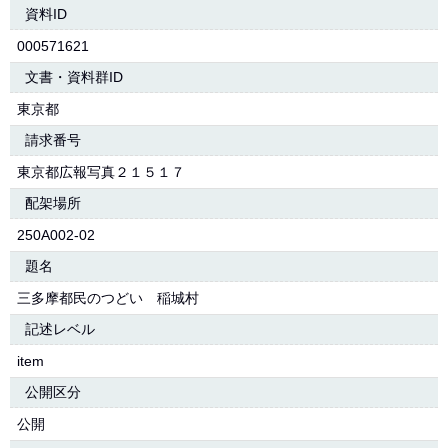
資料ID
000571621
文書・資料群ID
東京都
請求番号
東京都広報写真２１５１７
配架場所
250A002-02
題名
三多摩都民のつどい 稲城村
記述レベル
item
公開区分
公開