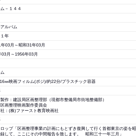
ルム－１４４
のアルバム
３１年
1年03月～昭和31年03月
年03月～1956年03月
ルム
/16㎜映画フィルム(ポジ)/約22分/プラスチック容器
都
・製作：建設局区画整理部（現都市整備局市街地整備部）
：区画整理映画製作委員会
社：(株)ファースト教育映画社
都
テロップ「区画整理事業の計画にもとずき復興して行く首都東京の姿を
集録して、ここにその中間報告を致します。 昭和三十一年三月」