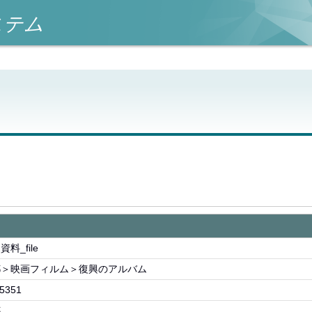
ステム
料_file
都＞映画フィルム＞復興のアルバム
5351
都