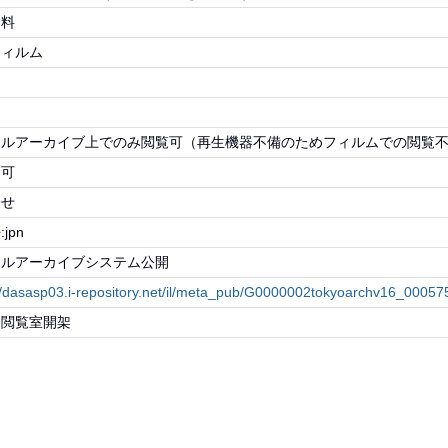
資料
フィルム
物
タルアーカイブ上でのみ閲覧可（再生機器不備のためフィルムでの閲覧
不可
合せ
jpn
タルアーカイブシステム公開
://dasasp03.i-repository.net/il/meta_pub/G0000002tokyoarchv16_0005
・閲覧室開架