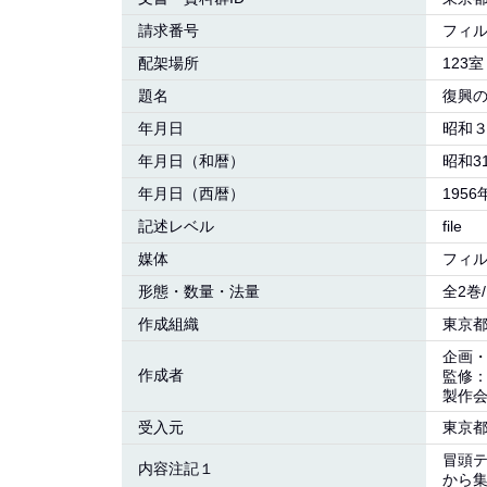
請求番号
フィ
配架場所
123室
題名
復興
年月日
昭和
年月日（和暦）
昭和3
年月日（西暦）
1956
記述レベル
file
媒体
フィ
形態・数量・法量
全2巻
作成組織
東京
企画
作成者
監修
製作会
受入元
東京
冒頭
内容注記１
から