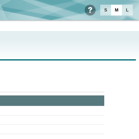
S
M
L
ヘルプ