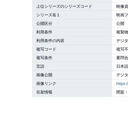
上位シリーズのシリーズコード
映像
シリーズ名１
映画
公開区分
公開
利用条件
複製
利用条件の内容
デジ
複写コード
複写
複写条件
要問
言語
日本語:
画像公開
デジ
画像リンク
https
在架情報
閉架