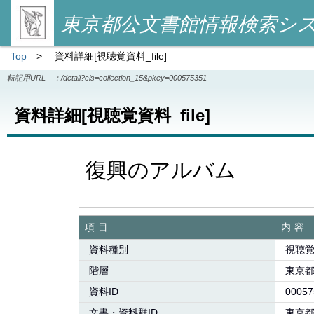
東京都公文書館情報検索シ
Top
>
資料詳細[視聴覚資料_file]
転記用URL ：
/detail?cls=collection_15&pkey=000575351
資料詳細[視聴覚資料_file]
復興のアルバム
項目
内容
資料種別
視聴覚資
階層
東京
資料ID
00057
文書・資料群ID
東京