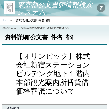
東京都公文書館情報検索
システム
Top
>
資料詳細[公文書_件名_都]
転記用URL ：
/detail?cls=collection_06&pkey=1695770
資料詳細[公文書_件名_都]
【オリンピック】株式
会社新宿ステーション
ビルデング地下１階内
本部観光案内所賃貸借
価格審議について
資料種別