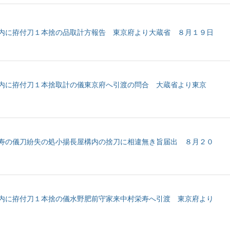
内に拵付刀１本捨の品取計方報告 東京府より大蔵省 ８月１９日
内に拵付刀１本捨取計の儀東京府へ引渡の問合 大蔵省より東京
寿の儀刀紛失の処小揚長屋構内の捨刀に相違無き旨届出 ８月２０
内に拵付刀１本捨の儀水野肥前守家来中村栄寿へ引渡 東京府より