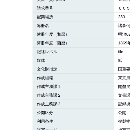
請求番号
６０
配架場所
230
簿冊名
諸事
簿冊年度（和暦）
明治0
簿冊年度（西暦）
1869
記述レベル
file
媒体
紙
文化財指定
国重
作成組織
東京
作成主務課１
開墾
作成主務課２
文書
作成主務課３
記録
公開区分
公開
利用条件
複製