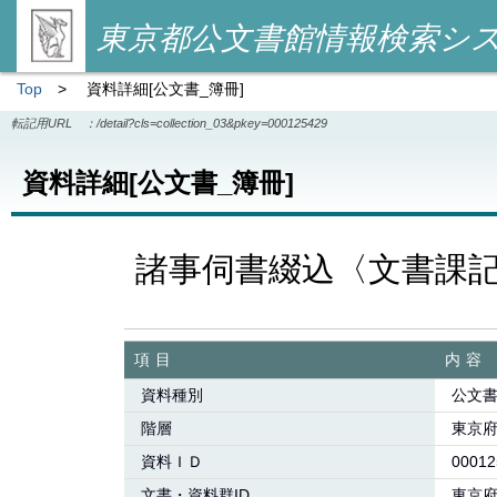
東京都公文書館情報検索シ
Top
>
資料詳細[公文書_簿冊]
転記用URL ：
/detail?cls=collection_03&pkey=000125429
資料詳細[公文書_簿冊]
諸事伺書綴込〈文書課
項目
内容
資料種別
公文書
階層
東京
資料ＩＤ
00012
文書・資料群ID
東京