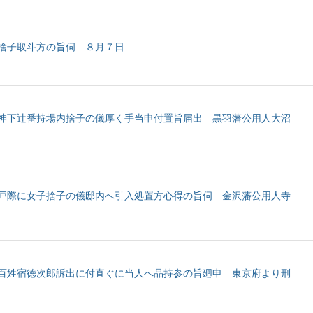
捨子取斗方の旨伺 ８月７日
神下辻番持場内捨子の儀厚く手当申付置旨届出 黒羽藩公用人大沼
戸際に女子捨子の儀邸内へ引入処置方心得の旨伺 金沢藩公用人寺
百姓宿徳次郎訴出に付直ぐに当人へ品持参の旨廻申 東京府より刑