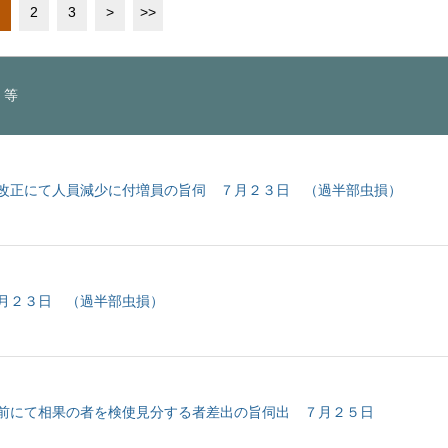
2
3
>
>>
）等
改正にて人員減少に付増員の旨伺 ７月２３日 （過半部虫損）
月２３日 （過半部虫損）
前にて相果の者を検使見分する者差出の旨伺出 ７月２５日