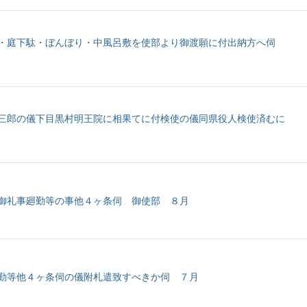
）・庭下駄・ぼんぼり・中風呂敷を使部より御渡願に付出納方へ伺
三郎の儀下目黒村明王院に相果てに付検使の儀同県役人検使済むに
御礼事廻勤等の事他４ヶ条伺 御使部 ８月
勤等他４ヶ条伺の儀附札遣致すべきか伺 ７月