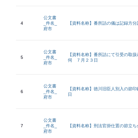
公文書
4
_件名_
【資料名称】番所詰の儀は記録方分
府市
公文書
【資料名称】番所詰にて引受の取扱
5
_件名_
伺 ７月２３日
府市
公文書
【資料名称】徳川旧臣人別入の節印
6
_件名_
日
府市
公文書
7
_件名_
【資料名称】刑法官掛仕置の節立ち
府市