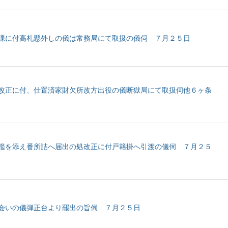
課に付高札懸外しの儀は常務局にて取扱の儀伺 ７月２５日
改正に付、仕置済家財欠所改方出役の儀断獄局にて取扱伺他６ヶ条
鑑を添え番所詰へ届出の処改正に付戸籍掛へ引渡の儀伺 ７月２５
会いの儀弾正台より罷出の旨伺 ７月２５日