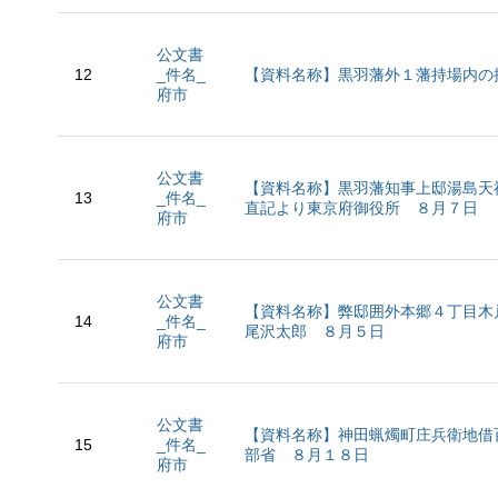
公文書
12
_件名_
【資料名称】黒羽藩外１藩持場内の
府市
公文書
【資料名称】黒羽藩知事上邸湯島天
13
_件名_
直記より東京府御役所 ８月７日
府市
公文書
【資料名称】弊邸囲外本郷４丁目木
14
_件名_
尾沢太郎 ８月５日
府市
公文書
【資料名称】神田蝋燭町庄兵衛地借
15
_件名_
部省 ８月１８日
府市