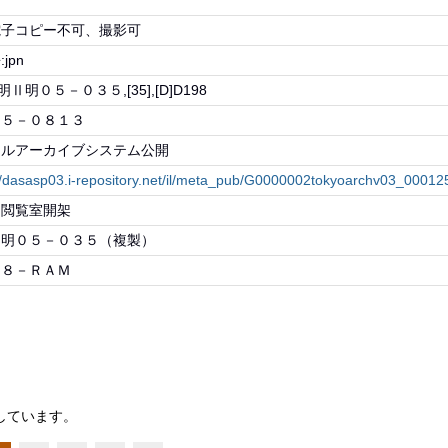
可
電子コピー不可、撮影可
jpn
府明Ⅱ明０５－０３５,[35],[D]D198
８５－０８１３
タルアーカイブシステム公開
://dasasp03.i-repository.net/il/meta_pub/G0000002tokyoarchv03_0001
・閲覧室開架
Ⅱ明０５－０３５（複製）
９８－ＲＡＭ
しています。