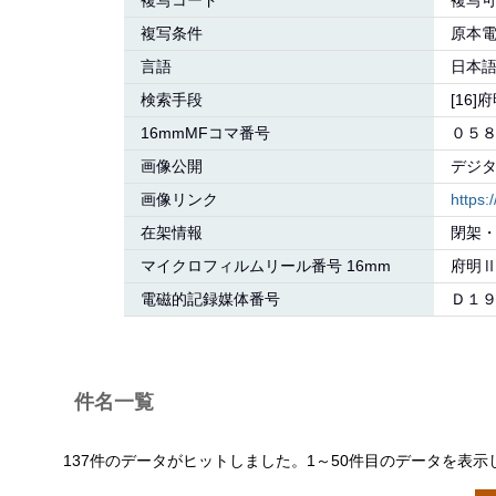
複写コード
複写
複写条件
原本
言語
日本語:
検索手段
[16]
16mmMFコマ番号
０５
画像公開
デジ
画像リンク
https
在架情報
閉架
マイクロフィルムリール番号 16mm
府明
電磁的記録媒体番号
Ｄ１
件名一覧
137件のデータがヒットしました。1～50件目のデータを表示