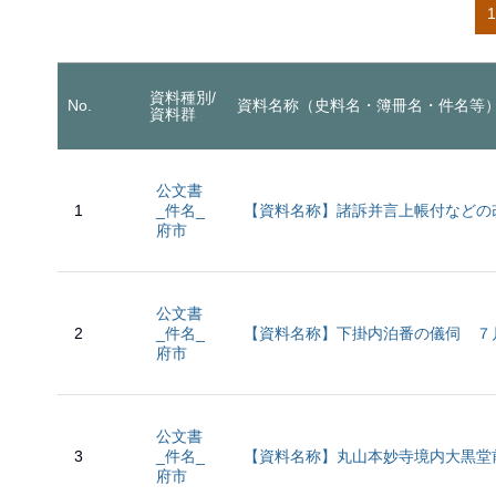
1
資料種別/
No.
資料名称（史料名・簿冊名・件名等
資料群
公文書
1
_件名_
【資料名称】諸訴并言上帳付などの
府市
公文書
2
_件名_
【資料名称】下掛内泊番の儀伺 ７
府市
公文書
3
_件名_
【資料名称】丸山本妙寺境内大黒堂
府市