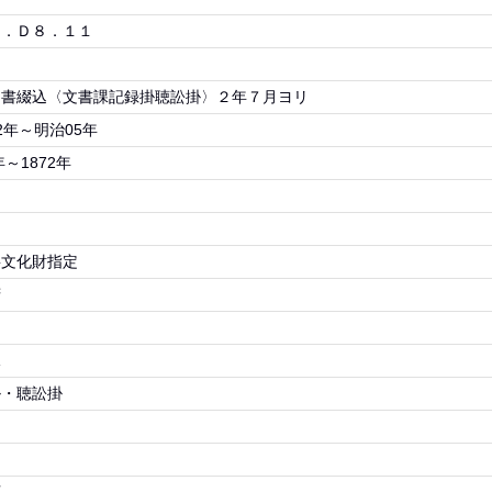
５．Ｄ８．１１
伺書綴込〈文書課記録掛聴訟掛〉２年７月ヨリ
2年～明治05年
年～1872年
要文化財指定
府
局
課
掛・聴訟掛
物