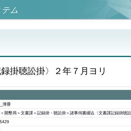
ステム
記録掛聴訟掛〉２年７月ヨリ
_簿冊
府＞開墾局＞文書課＞記録掛・聴訟掛＞諸事伺書綴込〈文書課記録掛聴
5429
府