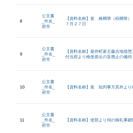
公文書
【資料名称】覚 株櫚箒（棕櫚箒
8
_件名_
７月２７日
府市
公文書
【資料名称】柴井町家主藤吉地借惣
9
_件名_
付当府より検使差出の旨廃止の儀伺
府市
公文書
10
_件名_
【資料名称】覚 知判事方其外より
府市
公文書
11
_件名_
【資料名称】使部より伺の御礼事廻
府市