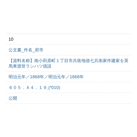
10
公文書_件名_府市
【資料名称】南小田原町１丁目市兵衛地借七兵衛家作建家を英
馬車渡世ランハツ借請
明治元年／1868年／明治元年／1868年
６０５．Ａ４．１９,(*010)
公開