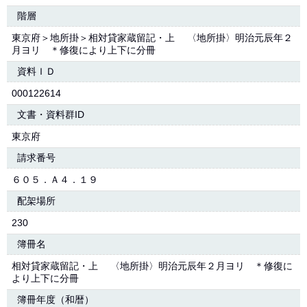
階層
東京府＞地所掛＞相対貸家蔵留記・上 〈地所掛〉明治元辰年２
月ヨリ ＊修復により上下に分冊
資料ＩＤ
000122614
文書・資料群ID
東京府
請求番号
６０５．Ａ４．１９
配架場所
230
簿冊名
相対貸家蔵留記・上 〈地所掛〉明治元辰年２月ヨリ ＊修復に
より上下に分冊
簿冊年度（和暦）