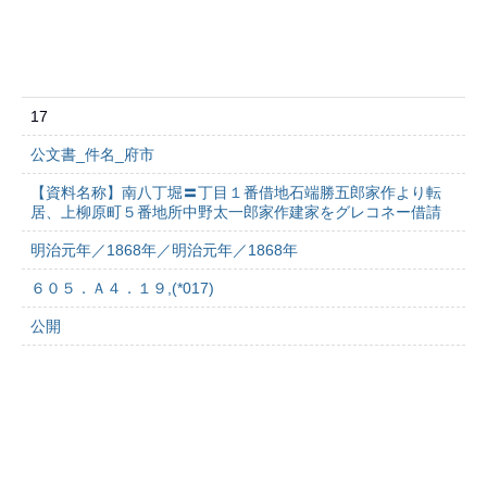
17
公文書_件名_府市
【資料名称】南八丁堀〓丁目１番借地石端勝五郎家作より転
居、上柳原町５番地所中野太一郎家作建家をグレコネー借請
明治元年／1868年／明治元年／1868年
６０５．Ａ４．１９,(*017)
公開