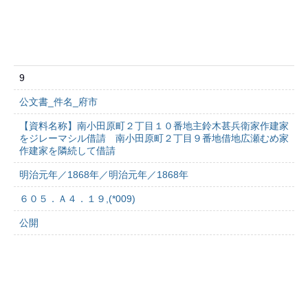
9
公文書_件名_府市
【資料名称】南小田原町２丁目１０番地主鈴木甚兵衛家作建家
をジレーマシル借請 南小田原町２丁目９番地借地広瀬むめ家
作建家を隣続して借請
明治元年／1868年／明治元年／1868年
６０５．Ａ４．１９,(*009)
公開