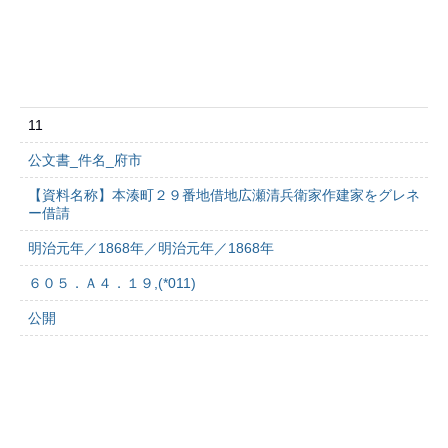
11
公文書_件名_府市
【資料名称】本湊町２９番地借地広瀬清兵衛家作建家をグレネ
ー借請
明治元年／1868年／明治元年／1868年
６０５．Ａ４．１９,(*011)
公開