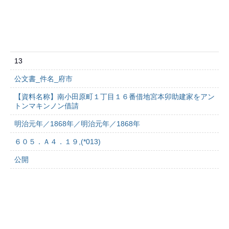
13
公文書_件名_府市
【資料名称】南小田原町１丁目１６番借地宮本卯助建家をアン
トンマキンノン借請
明治元年／1868年／明治元年／1868年
６０５．Ａ４．１９,(*013)
公開