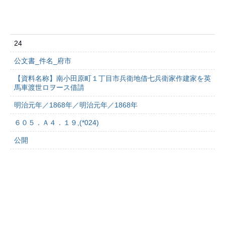
24
公文書_件名_府市
【資料名称】南小田原町１丁目市兵衛地借七兵衛家作建家を英
馬車渡世ロヲース借請
明治元年／1868年／明治元年／1868年
６０５．Ａ４．１９,(*024)
公開