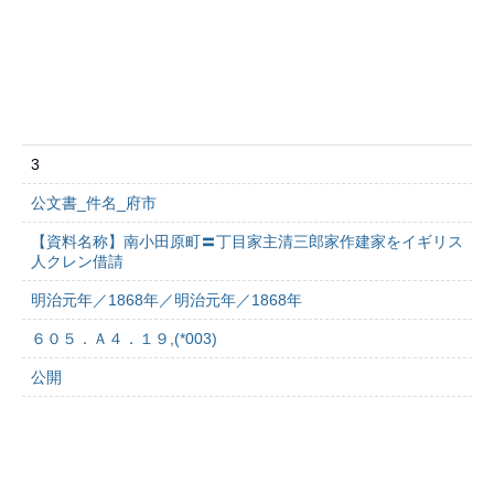
3
公文書_件名_府市
【資料名称】南小田原町〓丁目家主清三郎家作建家をイギリス
人クレン借請
明治元年／1868年／明治元年／1868年
６０５．Ａ４．１９,(*003)
公開