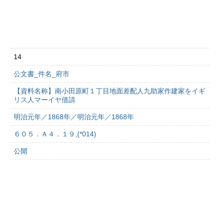
14
公文書_件名_府市
【資料名称】南小田原町１丁目地面差配人九助家作建家をイギ
リス人マーイヤ借請
明治元年／1868年／明治元年／1868年
６０５．Ａ４．１９,(*014)
公開