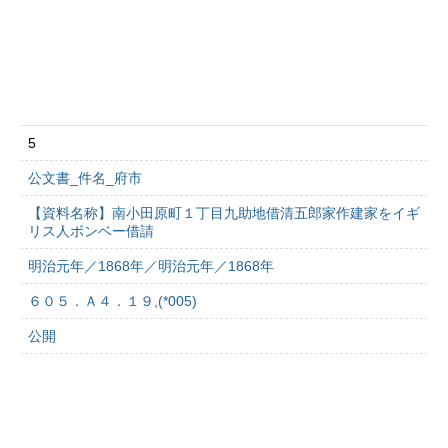
5
公文書_件名_府市
【資料名称】南小田原町１丁目九助地借清五郎家作建家をイギ
リス人ボンベー借請
明治元年／1868年／明治元年／1868年
６０５．Ａ４．１９,(*005)
公開