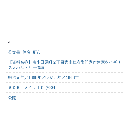
4
公文書_件名_府市
【資料名称】南小田原町２丁目家主仁右衛門家作建家をイギリ
ス人ハルトリー借請
明治元年／1868年／明治元年／1868年
６０５．Ａ４．１９,(*004)
公開