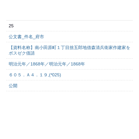
25
公文書_件名_府市
【資料名称】南小田原町１丁目捨五郎地借森清兵衛家作建家を
ボスゼク借請
明治元年／1868年／明治元年／1868年
６０５．Ａ４．１９,(*025)
公開