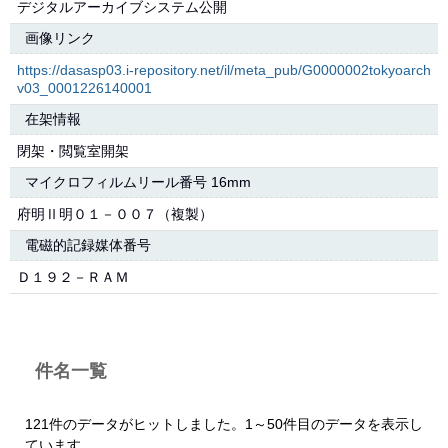
デジタルアーカイブシステム公開
画像リンク
https://dasasp03.i-repository.net/il/meta_pub/G0000002tokyoarch
v03_0001226140001
在架情報
閉架・閲覧室開架
マイクロフィルムリール番号 16mm
府明Ⅱ明０１－００７（複製）
電磁的記録媒体番号
Ｄ１９２－ＲＡＭ
件名一覧
121件のデータがヒットしました。1～50件目のデータを表示し
ています。