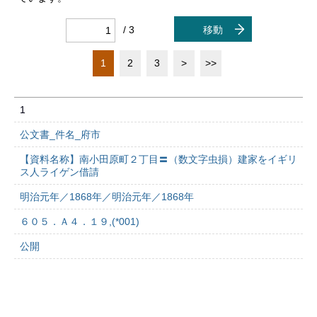
/ 3
移動
1
2
3
>
>>
1
公文書_件名_府市
【資料名称】南小田原町２丁目〓（数文字虫損）建家をイギリ
ス人ライゲン借請
明治元年／1868年／明治元年／1868年
６０５．Ａ４．１９,(*001)
公開