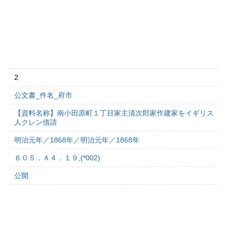
2
公文書_件名_府市
【資料名称】南小田原町１丁目家主清次郎家作建家をイギリス
人クレン借請
明治元年／1868年／明治元年／1868年
６０５．Ａ４．１９,(*002)
公開