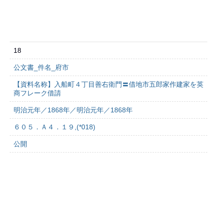
18
公文書_件名_府市
【資料名称】入船町４丁目善右衛門〓借地市五郎家作建家を英
商フレーク借請
明治元年／1868年／明治元年／1868年
６０５．Ａ４．１９,(*018)
公開