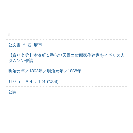
8
公文書_件名_府市
【資料名称】本湊町１番借地天野〓次郎家作建家をイギリス人
タムソン借請
明治元年／1868年／明治元年／1868年
６０５．Ａ４．１９,(*008)
公開