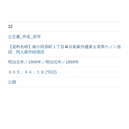
22
公文書_件名_府市
【資料名称】南小田原町１丁目〓兵衛家作建家を英商ケノン借
請、同人家作続借請
明治元年／1868年／明治元年／1868年
６０５．Ａ４．１９,(*022)
公開