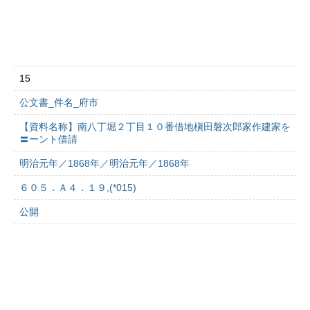
15
公文書_件名_府市
【資料名称】南八丁堀２丁目１０番借地槇田磐次郎家作建家を
〓ーント借請
明治元年／1868年／明治元年／1868年
６０５．Ａ４．１９,(*015)
公開