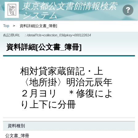
東京都公文書館情報検索
システム
Top
>
資料詳細[公文書_簿冊]
転記用URL ：
/detail?cls=collection_03&pkey=000122614
資料詳細[公文書_簿冊]
相対貸家蔵留記・上
〈地所掛〉明治元辰年
２月ヨリ ＊修復によ
り上下に分冊
資料種別
公文書_簿冊