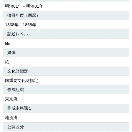
明治01年～明治01年
簿冊年度（西暦）
1868年～1868年
記述レベル
file
媒体
紙
文化財指定
国重要文化財指定
作成組織
東京府
作成主務課１
地所掛
公開区分