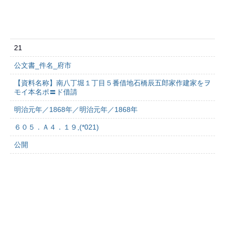
21
公文書_件名_府市
【資料名称】南八丁堀１丁目５番借地石橋辰五郎家作建家をヲ
モイ本名ポ〓ド借請
明治元年／1868年／明治元年／1868年
６０５．Ａ４．１９,(*021)
公開