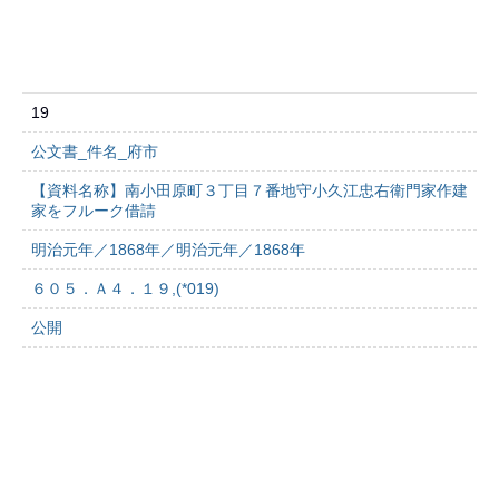
19
公文書_件名_府市
【資料名称】南小田原町３丁目７番地守小久江忠右衛門家作建
家をフルーク借請
明治元年／1868年／明治元年／1868年
６０５．Ａ４．１９,(*019)
公開