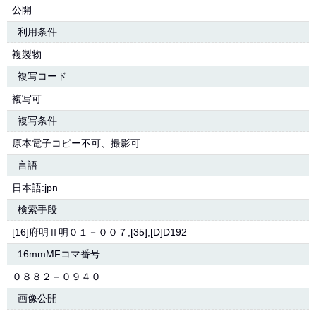
公開
利用条件
複製物
複写コード
複写可
複写条件
原本電子コピー不可、撮影可
言語
日本語:jpn
検索手段
[16]府明Ⅱ明０１－００７,[35],[D]D192
16mmMFコマ番号
０８８２－０９４０
画像公開