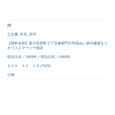
20
公文書_件名_府市
【資料名称】南小田原町２丁目〓衛門方同居ぬい家作建家をイ
ギリス人マーイヤ借請
明治元年／1868年／明治元年／1868年
６０５．Ａ４．１９,(*020)
公開