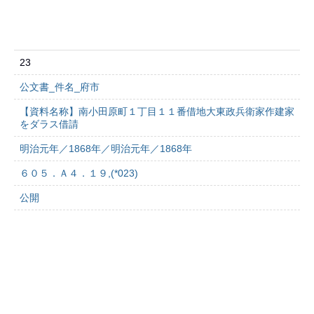
23
公文書_件名_府市
【資料名称】南小田原町１丁目１１番借地大東政兵衛家作建家
をダラス借請
明治元年／1868年／明治元年／1868年
６０５．Ａ４．１９,(*023)
公開