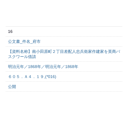
16
公文書_件名_府市
【資料名称】南小田原町２丁目差配人忠兵衛家作建家を英商バ
スクワール借請
明治元年／1868年／明治元年／1868年
６０５．Ａ４．１９,(*016)
公開