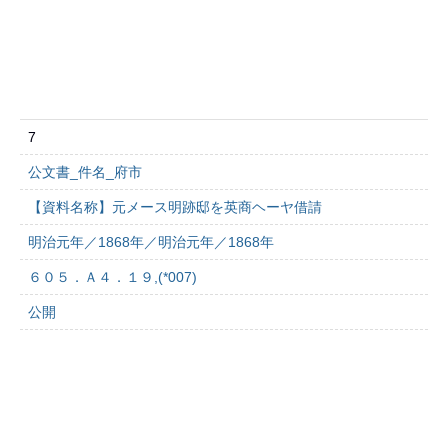
7
公文書_件名_府市
【資料名称】元メース明跡邸を英商ヘーヤ借請
明治元年／1868年／明治元年／1868年
６０５．Ａ４．１９,(*007)
公開