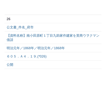
26
公文書_件名_府市
【資料名称】南小田原町１丁目九助家作建家を英商ウヲクマン
借請
明治元年／1868年／明治元年／1868年
６０５．Ａ４．１９,(*026)
公開