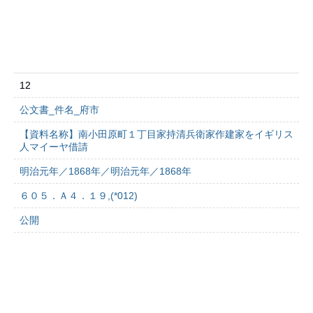
12
公文書_件名_府市
【資料名称】南小田原町１丁目家持清兵衛家作建家をイギリス
人マイーヤ借請
明治元年／1868年／明治元年／1868年
６０５．Ａ４．１９,(*012)
公開