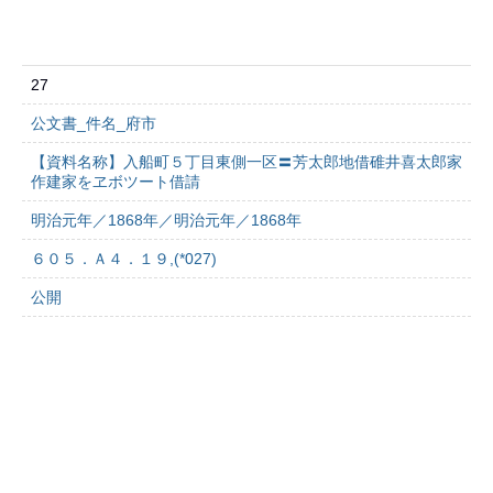
27
公文書_件名_府市
【資料名称】入船町５丁目東側一区〓芳太郎地借碓井喜太郎家
作建家をヱボツート借請
明治元年／1868年／明治元年／1868年
６０５．Ａ４．１９,(*027)
公開