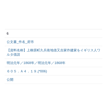
6
公文書_件名_府市
【資料名称】上柳原町久兵衛地借又吉家作建家をイギリス人ワ
ルタ借請
明治元年／1868年／明治元年／1868年
６０５．Ａ４．１９,(*006)
公開