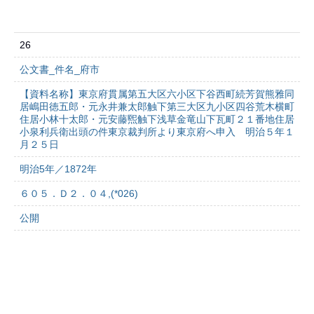
26
公文書_件名_府市
【資料名称】東京府貫属第五大区六小区下谷西町続芳賀熊雅同
居嶋田徳五郎・元永井兼太郎触下第三大区九小区四谷荒木横町
住居小林十太郎・元安藤煕触下浅草金竜山下瓦町２１番地住居
小泉利兵衛出頭の件東京裁判所より東京府へ申入 明治５年１
月２５日
明治5年／1872年
６０５．Ｄ２．０４,(*026)
公開