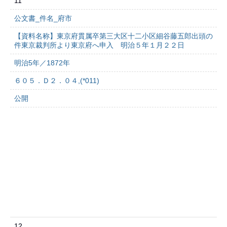
11
公文書_件名_府市
【資料名称】東京府貫属卒第三大区十二小区細谷藤五郎出頭の
件東京裁判所より東京府へ申入 明治５年１月２２日
明治5年／1872年
６０５．Ｄ２．０４,(*011)
公開
12