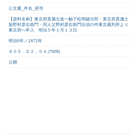
公文書_件名_府市
【資料名称】東京府貫属元進一触下松岡鍵次郎・東京府貫属士
族野村彦右衛門・同人父野村彦右衛門出頭の件東京裁判所より
東京府へ申入 明治５年１月１３日
明治5年／1872年
６０５．Ｄ２．０４,(*008)
公開