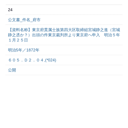
24
公文書_件名_府市
【資料名称】東京府貫属士族第四大区取締組宮城静之進（宮城
静之丞か？）出頭の件東京裁判所より東京府へ申入 明治５年
１月２５日
明治5年／1872年
６０５．Ｄ２．０４,(*024)
公開