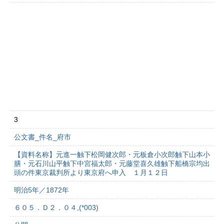
3
公文書_件名_府市
【資料名称】元進一触下松岡健次郎・元板倉小次郎触下山本小
膳・元石川山平触下中宮福太郎・元藤堂喜久雄触下船橋宗均出
頭の件東京裁判所より東京府へ申入 １月１２日
明治5年／1872年
６０５．Ｄ２．０４,(*003)