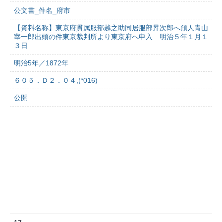
公文書_件名_府市
【資料名称】東京府貫属服部越之助同居服部昇次郎へ預人青山
宰一郎出頭の件東京裁判所より東京府へ申入 明治５年１月１
３日
明治5年／1872年
６０５．Ｄ２．０４,(*016)
公開