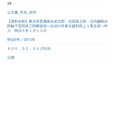
19
公文書_件名_府市
【資料名称】東京府貫属徳永栄太郎・吉田鍈之助・元内藤駒次
郎触下窪田鉄三郎断獄掛へ出頭の件東京裁判所より東京府へ申
入 明治５年１月１３日
明治5年／1872年
６０５．Ｄ２．０４,(*019)
公開