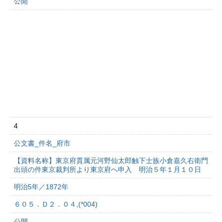
公開
4
公文書_件名_府市
【資料名称】東京府貫属元河野仙太郎触下士族小倉嘉久右衛門
出頭の件東京裁判所より東京府へ申入 明治５年１月１０日
明治5年／1872年
６０５．Ｄ２．０４,(*004)
公開