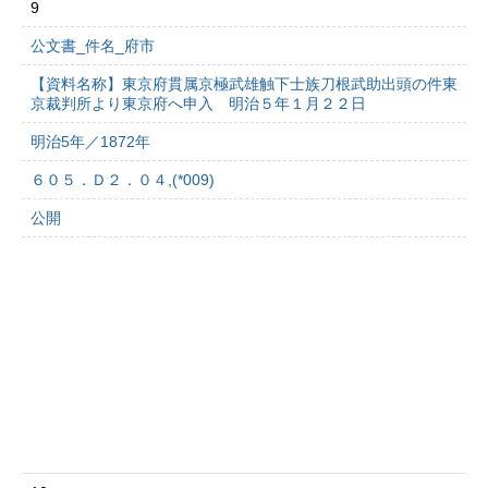
9
公文書_件名_府市
【資料名称】東京府貫属京極武雄触下士族刀根武助出頭の件東
京裁判所より東京府へ申入 明治５年１月２２日
明治5年／1872年
６０５．Ｄ２．０４,(*009)
公開