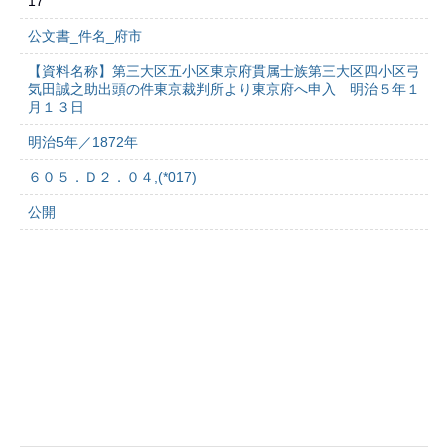
17
公文書_件名_府市
【資料名称】第三大区五小区東京府貫属士族第三大区四小区弓
気田誠之助出頭の件東京裁判所より東京府へ申入 明治５年１
月１３日
明治5年／1872年
６０５．Ｄ２．０４,(*017)
公開