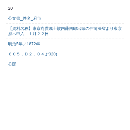
20
公文書_件名_府市
【資料名称】東京府貫属士族内藤四郎出頭の件司法省より東京
府へ申入 １月２２日
明治5年／1872年
６０５．Ｄ２．０４,(*020)
公開