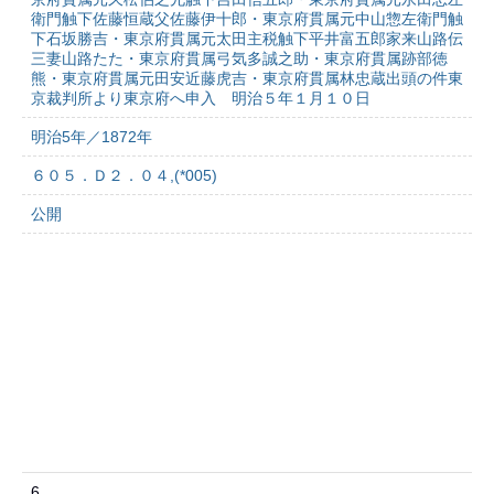
衛門触下佐藤恒蔵父佐藤伊十郎・東京府貫属元中山惣左衛門触
下石坂勝吉・東京府貫属元太田主税触下平井富五郎家来山路伝
三妻山路たた・東京府貫属弓気多誠之助・東京府貫属跡部徳
熊・東京府貫属元田安近藤虎吉・東京府貫属林忠蔵出頭の件東
京裁判所より東京府へ申入 明治５年１月１０日
明治5年／1872年
６０５．Ｄ２．０４,(*005)
公開
6