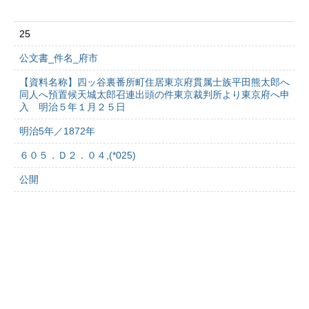
25
公文書_件名_府市
【資料名称】四ッ谷裏番所町住居東京府貫属士族平田熊太郎へ
同人へ預置候天城太郎召連出頭の件東京裁判所より東京府へ申
入 明治５年１月２５日
明治5年／1872年
６０５．Ｄ２．０４,(*025)
公開