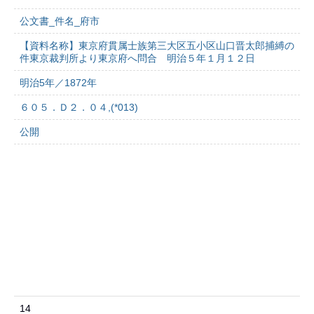
公文書_件名_府市
【資料名称】東京府貫属士族第三大区五小区山口晋太郎捕縛の
件東京裁判所より東京府へ問合 明治５年１月１２日
明治5年／1872年
６０５．Ｄ２．０４,(*013)
公開
14