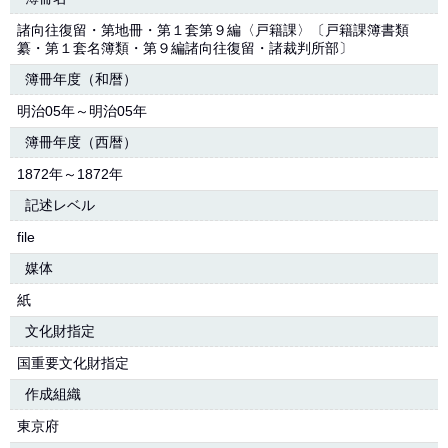
諸向往復留・第地冊・第１套第９編〈戸籍課〉〔戸籍課簿書類
纂・第１套名簿類・第９編諸向往復留・諸裁判所部〕
簿冊年度（和暦）
明治05年～明治05年
簿冊年度（西暦）
1872年～1872年
記述レベル
file
媒体
紙
文化財指定
国重要文化財指定
作成組織
東京府