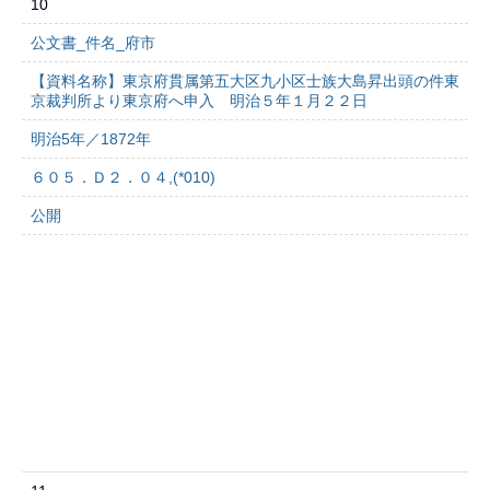
10
公文書_件名_府市
【資料名称】東京府貫属第五大区九小区士族大島昇出頭の件東
京裁判所より東京府へ申入 明治５年１月２２日
明治5年／1872年
６０５．Ｄ２．０４,(*010)
公開