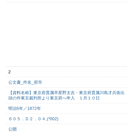
2
公文書_件名_府市
【資料名称】東京府貫属卒星野太吉・東京府貫属川島才兵衛出
頭の件東京裁判所より東京府へ申入 １月１０日
明治5年／1872年
６０５．Ｄ２．０４,(*002)
公開