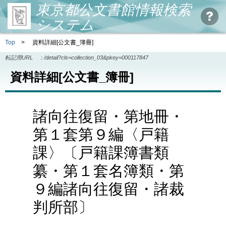
東京都公文書館情報検索
システム
Top
>
資料詳細[公文書_簿冊]
転記用URL ：
/detail?cls=collection_03&pkey=000117847
資料詳細[公文書_簿冊]
諸向往復留・第地冊・
第１套第９編〈戸籍
課〉〔戸籍課簿書類
纂・第１套名簿類・第
９編諸向往復留・諸裁
判所部〕