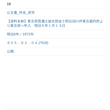
18
公文書_件名_府市
【資料名称】東京府貫属士族矢部金十郎出頭の件東京裁判所よ
り東京府へ申入 明治５年１月１３日
明治5年／1872年
６０５．Ｄ２．０４,(*018)
公開