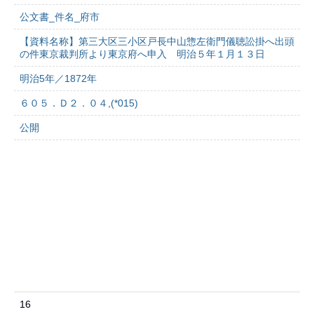
公文書_件名_府市
【資料名称】第三大区三小区戸長中山惣左衛門儀聴訟掛へ出頭
の件東京裁判所より東京府へ申入 明治５年１月１３日
明治5年／1872年
６０５．Ｄ２．０４,(*015)
公開
16