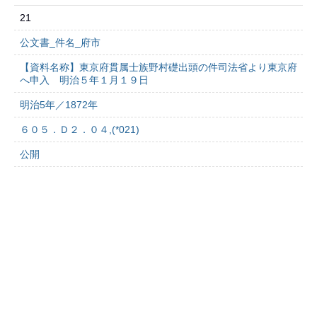
21
公文書_件名_府市
【資料名称】東京府貫属士族野村礎出頭の件司法省より東京府
へ申入 明治５年１月１９日
明治5年／1872年
６０５．Ｄ２．０４,(*021)
公開