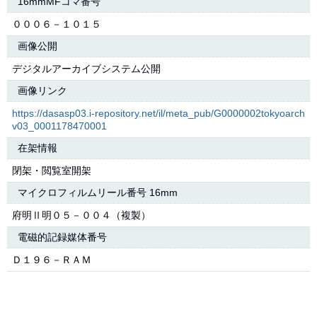
16mmMFコマ番号
０００６－１０１５
画像公開
デジタルアーカイブシステム公開
画像リンク
https://dasasp03.i-repository.net/il/meta_pub/G0000002tokyoarch
v03_0001178470001
在架情報
閉架・閲覧室開架
マイクロフィルムリール番号 16mm
府明Ⅱ明０５－００４（複製）
電磁的記録媒体番号
Ｄ１９６－ＲＡＭ