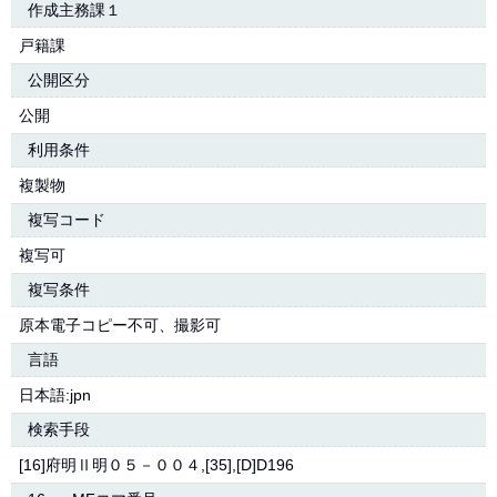
作成主務課１
戸籍課
公開区分
公開
利用条件
複製物
複写コード
複写可
複写条件
原本電子コピー不可、撮影可
言語
日本語:jpn
検索手段
[16]府明Ⅱ明０５－００４,[35],[D]D196