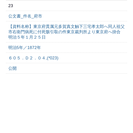
23
公文書_件名_府市
【資料名称】東京府貫属元多賀真文触下三宅孝太郎へ同人祖父
市右衛門病死に付死骸引取の件東京裁判所より東京府へ掛合
明治５年１月２５日
明治5年／1872年
６０５．Ｄ２．０４,(*023)
公開