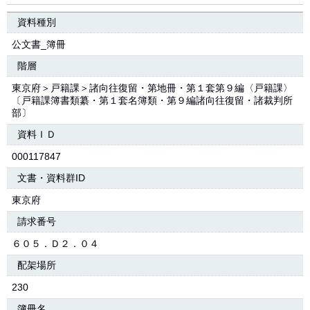
資料種別
公文書_簿冊
階層
東京府＞戸籍課＞諸向往復留・第地冊・第１套第９編〈戸籍課〉
〔戸籍課簿書類纂・第１套名簿類・第９編諸向往復留・諸裁判所
部〕
資料ＩＤ
000117847
文書・資料群ID
東京府
請求番号
６０５．Ｄ２．０４
配架場所
230
簿冊名