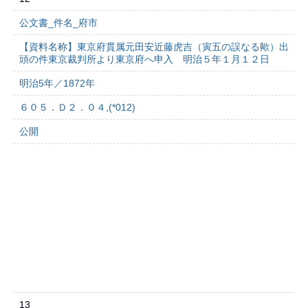
公文書_件名_府市
【資料名称】東京府貫属元田安近藤虎吉（寅五の誤なる歟）出
頭の件東京裁判所より東京府へ申入 明治５年１月１２日
明治5年／1872年
６０５．Ｄ２．０４,(*012)
公開
13