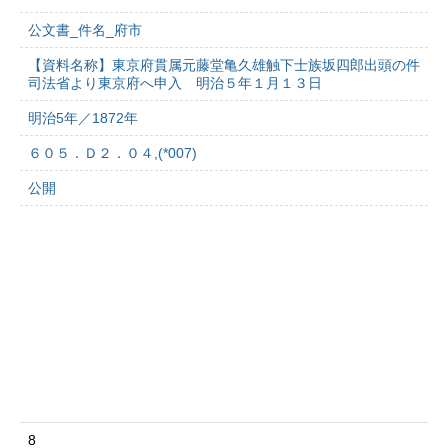
公文書_件名_府市
【資料名称】東京府貫属元藤堂亀久雄触下士族坂四郎出頭の件
司法省より東京府へ申入 明治５年１月１３日
明治5年／1872年
６０５．Ｄ２．０４,(*007)
公開
8