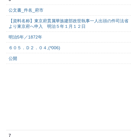
公文書_件名_府市
【資料名称】東京府貫属華族建部政世執事一人出頭の件司法省
より東京府へ申入 明治５年１月１２日
明治5年／1872年
６０５．Ｄ２．０４,(*006)
公開
7