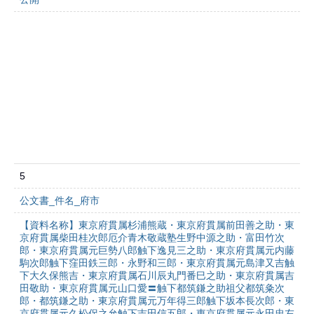
5
公文書_件名_府市
【資料名称】東京府貫属杉浦熊蔵・東京府貫属前田善之助・東
京府貫属柴田桂次郎厄介青木敬蔵塾生野中源之助・富田竹次
郎・東京府貫属元巨勢八郎触下逸見三之助・東京府貫属元内藤
駒次郎触下窪田鉄三郎・永野和三郎・東京府貫属元島津又吉触
下大久保熊吉・東京府貫属石川辰丸門番巳之助・東京府貫属吉
田敬助・東京府貫属元山口愛〓触下都筑鎌之助祖父都筑粂次
郎・都筑鎌之助・東京府貫属元万年得三郎触下坂本長次郎・東
京府貫属元久松侶之允触下吉田信五郎・東京府貫属元永田忠左