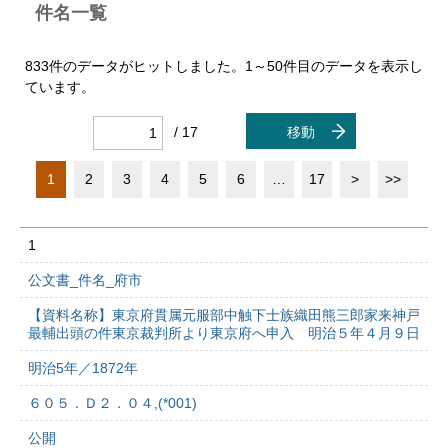
件名一覧
833件のデータがヒットしました。1～50件目のデータを表示し
ています。
/ 17
移動
1
2
3
4
5
6
…
17
>
>>
1
公文書_件名_府市
【資料名称】東京府貫属元服部中触下士族織田熊三郎家来神戸
最輔出頭の件東京裁判所より東京府へ申入 明治５年４月９日
明治5年／1872年
６０５．Ｄ２．０４,(*001)
公開