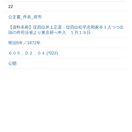
22
公文書_件名_府市
【資料名称】従四位井上正直・従四位松平忠和家令１人つつ出
頭の件司法省より東京府へ申入 １月１９日
明治5年／1872年
６０５．Ｄ２．０４,(*022)
公開