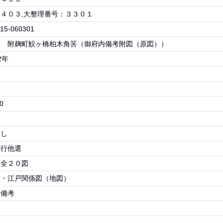
４０３,大整理番号：３３０１
15-060301
図 附麹町鮫ヶ橋柏木角筈（御府内備考附図（原図））
2年
0
なし
政行他選
、全２０図
図・江戸関係図（地図）
内備考