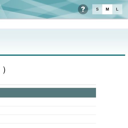
S
M
L
ヘルプ
））