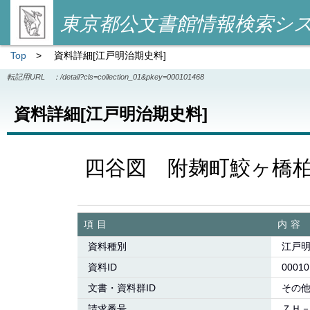
東京都公文書館情報検索シ
Top
>
資料詳細[江戸明治期史料]
転記用URL ：
/detail?cls=collection_01&pkey=000101468
資料詳細[江戸明治期史料]
四谷図 附麹町鮫ヶ橋
項目
内容
資料種別
江戸
資料ID
00010
文書・資料群ID
その
請求番号
ＺＨ