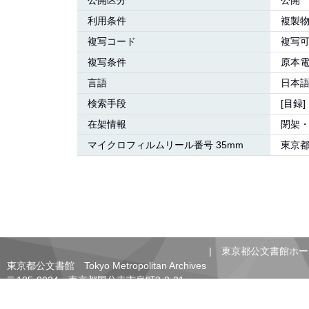
公開区分
公開
利用条件
複製
複写コード
複写
複写条件
原本
言語
日本語:
検索手段
[目録
在架情報
閉架
マイクロフィルムリール番号 35mm
東京
|
東京都公文書館ホー
東京都公文書館 Tokyo Metropolitan Archives
〒185-0024 東京都国分寺市泉町2-2-21