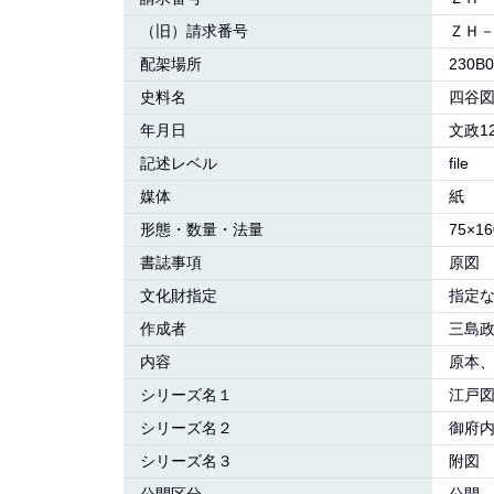
（旧）請求番号
ＺＨ－
配架場所
230B0
史料名
四谷
年月日
文政1
記述レベル
file
媒体
紙
形態・数量・法量
75×16
書誌事項
原図
文化財指定
指定
作成者
三島
内容
原本
シリーズ名１
江戸
シリーズ名２
御府
シリーズ名３
附図