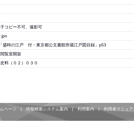
物
可
電子コピー不可、撮影可
jpn
]「盛時の江戸 付・東京都公文書館所蔵江戸図目録」p53
・閲覧室開架
都史料（０２）０３０
ムページ
|
情報検索システム案内
|
利用案内
|
利用者マニュア