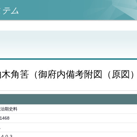
ステム
柏木角筈（御府内備考附図（原図
明治期史料
1468
他
－４０３