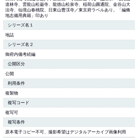
道林寺、雲龍山松巌寺、龍徳山松泉寺、稲荷山圓通院、金谷山大
法寺、仙境山春桃院、日東山曹渓寺／東京府ラベルあり。「編脩
地志備用典籍」印あり
シリーズ名１
地誌
シリーズ名２
御府内備考続編
公開区分
公開
利用条件
複製物
複写コード
複写可
複写条件
原本電子コピー不可、撮影希望はデジタルアーカイブ画像利用