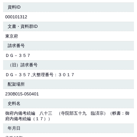
資料ID
000101312
文書・資料群ID
東京府
請求番号
ＤＧ－３５７
（旧）請求番号
ＤＧ－３５７,大整理番号：３０１７
配架場所
230B015-050401
史料名
御府内備考続編 八十三 （寺院部五十九 臨済宗）（帙書：御
府内備考続編（１７））
年月日