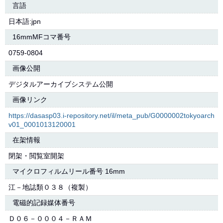
言語
日本語:jpn
16mmMFコマ番号
0759-0804
画像公開
デジタルアーカイブシステム公開
画像リンク
https://dasasp03.i-repository.net/il/meta_pub/G0000002tokyoarch
v01_0001013120001
在架情報
閉架・閲覧室開架
マイクロフィルムリール番号 16mm
江－地誌類０３８（複製）
電磁的記録媒体番号
Ｄ０６－０００４－ＲＡＭ