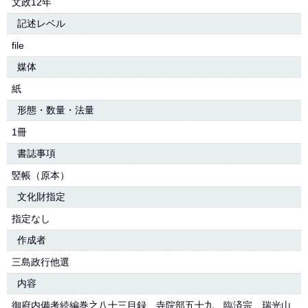
文政12年
記述レベル
file
媒体
紙
形態・数量・法量
1冊
書誌事項
竪帳（原本）
文化財指定
指定なし
作成者
三島政行他選
内容
御府内備考続編巻之八十三目録 寺院部五十九 臨済宗 瑞光山