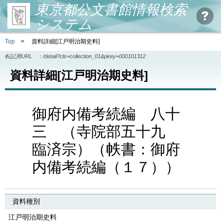
東京都公文書館情報検索
システム
Top
>
資料詳細[江戸明治期史料]
転記用URL ：
/detail?cls=collection_01&pkey=000101312
資料詳細[江戸明治期史料]
御府内備考続編 八十
三 （寺院部五十九
臨済宗）（帙書：御府
内備考続編（１７））
資料種別
江戸明治期史料