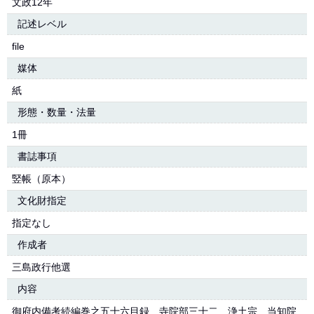
文政12年
記述レベル
file
媒体
紙
形態・数量・法量
1冊
書誌事項
竪帳（原本）
文化財指定
指定なし
作成者
三島政行他選
内容
御府内備考続編巻之五十六目録 寺院部三十二 浄土宗 当知院