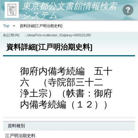
東京都公文書館情報検索
システム
Top
>
資料詳細[江戸明治期史料]
転記用URL ：
/detail?cls=collection_01&pkey=000101285
資料詳細[江戸明治期史料]
御府内備考続編 五十
六 （寺院部三十二
浄土宗）（帙書：御府
内備考続編（１２））
資料種別
江戸明治期史料