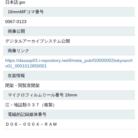
日本語:jpn
16mmMFコマ番号
0067-0123
画像公開
デジタルアーカイブシステム公開
画像リンク
https://dasasp03.i-repository.net/il/meta_pub/G0000002tokyoarch
v01_0001012850001
在架情報
閉架・閲覧室開架
マイクロフィルムリール番号 16mm
江－地誌類０３７（複製）
電磁的記録媒体番号
Ｄ０６－０００４－ＲＡＭ