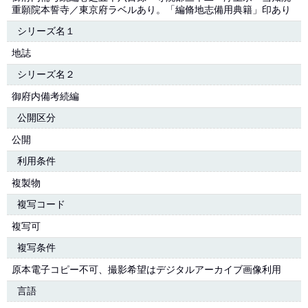
重願院本誓寺／東京府ラベルあり。「編脩地志備用典籍」印あり
シリーズ名１
地誌
シリーズ名２
御府内備考続編
公開区分
公開
利用条件
複製物
複写コード
複写可
複写条件
原本電子コピー不可、撮影希望はデジタルアーカイブ画像利用
言語