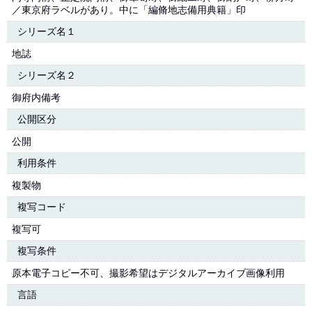
／東京府ラベルがあり。中に「編脩地志備用典籍」印
シリーズ名１
地誌
シリーズ名２
御府内備考
公開区分
公開
利用条件
複製物
複写コード
複写可
複写条件
原本電子コピー不可、撮影希望はデジタルアーカイブ画像利用
言語