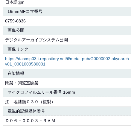
日本語:jpn
16mmMFコマ番号
0759-0836
画像公開
デジタルアーカイブシステム公開
画像リンク
https://dasasp03.i-repository.net/il/meta_pub/G0000002tokyoarch
v01_0001009580001
在架情報
閉架・閲覧室開架
マイクロフィルムリール番号 16mm
江－地誌類０３０（複製）
電磁的記録媒体番号
Ｄ０６－０００３－ＲＡＭ