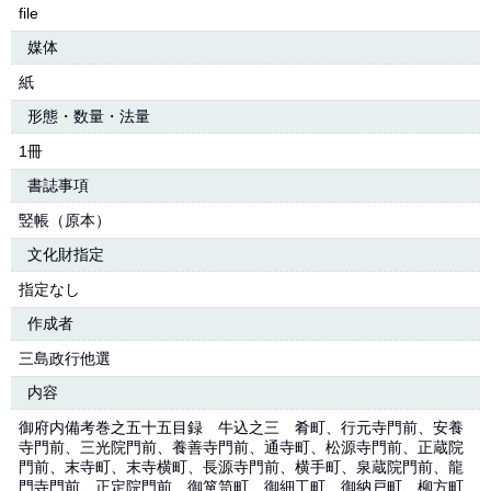
file
媒体
紙
形態・数量・法量
1冊
書誌事項
竪帳（原本）
文化財指定
指定なし
作成者
三島政行他選
内容
御府内備考巻之五十五目録 牛込之三 肴町、行元寺門前、安養
寺門前、三光院門前、養善寺門前、通寺町、松源寺門前、正蔵院
門前、末寺町、末寺横町、長源寺門前、横手町、泉蔵院門前、龍
門寺門前、正定院門前、御箪笥町、御細工町、御納戸町、柳方町