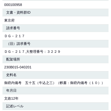
000100958
文書・資料群ID
東京府
請求番号
ＤＧ－２１７
（旧）請求番号
ＤＧ－２１７,大整理番号：３２２９
配架場所
230B015-040201
史料名
御府内備考 五十五（牛込之三）（帙書：御府内備考（１０））
年月日
文政12年
記述レベル