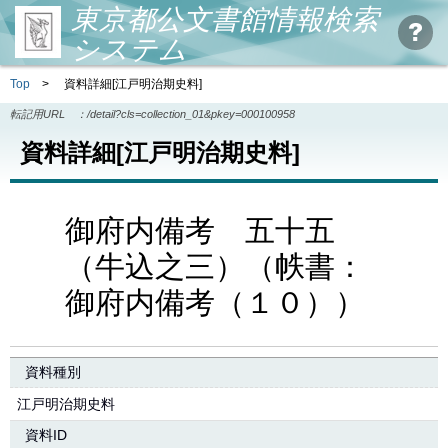
東京都公文書館情報検索
システム
Top
>
資料詳細[江戸明治期史料]
転記用URL ：
/detail?cls=collection_01&pkey=000100958
資料詳細[江戸明治期史料]
御府内備考 五十五
（牛込之三）（帙書：
御府内備考（１０））
資料種別
江戸明治期史料
資料ID